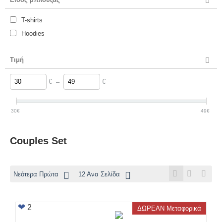
T-shirts
Hoodies
Τιμή
€
–
€
30
€
49
€
Couples Set
Νεότερα Πρώτα
12 Ανα Σελίδα
2
ΔΩΡΕΑΝ Μεταφορικά