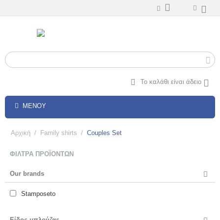
Το καλάθι είναι άδειο
ΜΕΝΟΎ
Αρχική
/
Family shirts
/
Couples Set
ΦΊΛΤΡΑ ΠΡΟΪΌΝΤΩΝ
Our brands
Stamposeto
Είδος μπλούζας