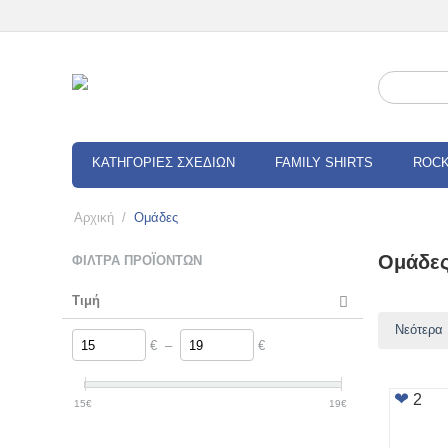
ΚΑΤΗΓΟΡΙΕΣ ΣΧΕΔΙΩΝ
FAMILY SHIRTS
ROCK
Αρχική
/
Ομάδες
Ομάδε
ΦΊΛΤΡΑ ΠΡΟΪΌΝΤΩΝ
Τιμή
Νεότερα
€
–
€
2
15
€
19
€