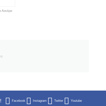
α Αεκάρα
να
!
Facebook
Instagram
Twitter
Youtube